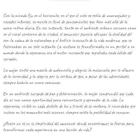
Con la mirada fija en el horizonte, en el que el cielo se teñía de anaranjados y
rosados intensos, su mente se llenó de pensamientos que iban más allá de la
mera rutina diaria. En ese instante, tanto en el ambiente urbano cercano como
en el rural contorno de la ciudad, el amanecer parecía abrazar la dualidad del
ser: la calma de la naturaleza y el bullicio incesante de la vida moderna, que se
fusionaban en un solo instante. La ventana se transformaba en un portal a un
mundo donde la esperanza era el motor incesante que impulsaba cada latido del
corazón.
La mujer sintió una mezcla de melancolía y alegría; la melancolía por lo efímero
de la serenidad, y la alegría por la certeza de que, a pesar de las adversidades,
siempre habría un nuevo comienzo.
En un ambiente cargado de paz y determinación, la mujer comprendió que cada
día es una nueva oportunidad para reinventarse y aprender de la vida. La
esperanza, visible en cada destello de luz a través de la ventana, le recordaba que
incluso en los momentos más oscuros, siempre existe la posibilidad de renacer.
¿Acaso no es en la simplicidad del amanecer donde encontramos la fuerza para
transformar cada experiencia en una lección de vida?