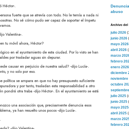
ó Héctor-.
Denuncia
abuso
persona fuerte que se atrevía con todo. No le temía a nada ni
nosotras. No sé cómo pudo ser capaz de soportar el ímpetu
varnos.
Archivo del
julio 2026
(
ijo Valentina-.
junio 2026
(
 en tu móvil ahora, Héctor?
mayo 2026
abril 2026
(
ológico en el ayuntamiento de esta ciudad. Por lo visto se han
marzo 202
aldes por trasladar aguas sin depurar.
febrero 20
ede causar en perjuicio de nuestra salud? -dijo Lucía-.
enero 2026
to, y no solo por eso.
diciembre 
noviembre
se política se ampara en que no hay presupuesto suficiente
octubre 20
puradora y por tanto, trasladan esta responsabilidad a otro
septiembre
n pondrá otra traba -dijo Héctor-. En el ayuntamiento se está
julio 2025
(
junio 2025
(
onozco una asociación que, precisamente denuncia esos
mayo 2025
oblema, ya han resuelto unos pocos -dijo Lucía-.
abril 2025
(
.
marzo 202
febrero 20
ada? -dijo Valentina-.