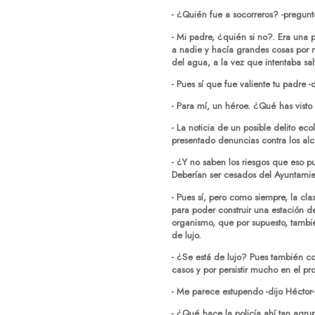
- ¿Quién fue a socorreros? -pregunt
- Mi padre, ¿quién si no?. Era una 
a nadie y hacía grandes cosas por 
del agua, a la vez que intentaba sal
- Pues sí que fue valiente tu padre -d
- Para mí, un héroe. ¿Qué has visto
- La noticia de un posible delito ec
presentado denuncias contra los alc
- ¿Y no saben los riesgos que eso pu
Deberían ser cesados del Ayuntamien
- Pues sí, pero como siempre, la cla
para poder construir una estación de
organismo, que por supuesto, tambié
de lujo.
- ¿Se está de lujo? Pues también c
casos y por persistir mucho en el pr
- Me parece estupendo -dijo Héctor-
- ¿Qué hace la policía ahí tan agrup