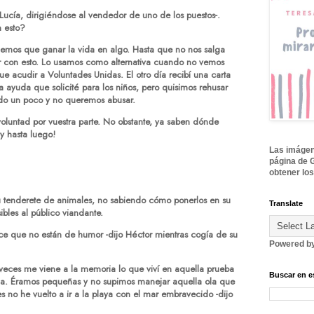
 Lucía, dirigiéndose al vendedor de uno de los puestos-.
 esto?
nemos que ganar la vida en algo. Hasta que no nos salga
r con esto. Lo usamos como alternativa cuando no vemos
ue acudir a Voluntades Unidas. El otro día recibí una carta
ayuda que solicité para los niños, pero quisimos rehusar
ndo un poco y no queremos abusar.
oluntad por vuestra parte. No obstante, ya saben dónde
y hasta luego!
Las imágene
página de 
obtener los
su tenderete de animales, no sabiendo cómo ponerlos en su
Translate
ibles al público viandante.
rece que no están de humor -dijo Héctor mientras cogía de su
Powered b
 veces me viene a la memoria lo que viví en aquella prueba
Buscar en e
ia. Éramos pequeñas y no supimos manejar aquella ola que
s no he vuelto a ir a la playa con el mar embravecido -dijo