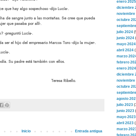
enero 2025
diciembre 
ece que hay algo sospechoso -dijo Lucía-.
noviembre
cha de sangre junto a las montañas. Se cree que pueda
octubre 20
jer que pasaba por allí-.
septiembre
julio 2024
(
? -preguntó Lucía-.
junio 2024
(
a ser el hijo del empresario Marcos Toro -dijo la mujer-.
mayo 2024
abril 2024
(
Lucía-.
marzo 202
día. Su padre está también con ellos.
febrero 20
enero 2024
diciembre 
 Ribello.
noviembre
octubre 20
septiembre
agosto 202
julio 2023
(
junio 2023
(
mayo 2023
abril 2023
(
marzo 202
Inicio
Entrada antigua
febrero 20