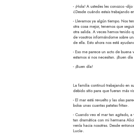
- ¡Hola! A ustedes les conozco -dijo
¿Desde cuándo estais trabajando en
- Llevamos ya algún tiempo. Nos te
otra cosa mejor, tenemos que segui
otra salida. A veces hemos tenido q
de vosotros informándome sobre una 
de ella. Esto ahora nos está ayuda
- Eso me parece un acto de buena v
estamos si nos necesitan. ¡Buen día 
- ¡Buen día!
La familia continuó trabajando en 
debido sitio para que fueran más vis
- El mar está revuelto y las olas pa
bolsa unas cuantas patatas fritas-.
- Cuando veo el mar tan agitado, a
tan dramática con mi hermana Alic
venía hacia nosotras. Desde entonce
Lucía-.