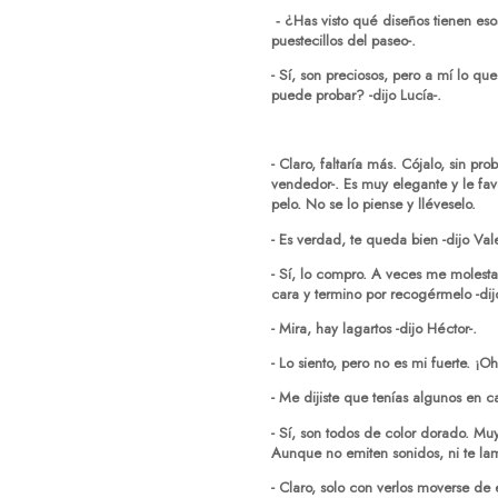
¿Has visto qué diseños tienen eso
-
puestecillos del paseo-.
- Sí, son preciosos, pero a mí lo q
puede probar? -dijo Lucía-.
- Claro, faltaría más. Cójalo, sin pro
vendedor-. Es muy elegante y le fav
pelo. No se lo piense y lléveselo.
- Es verdad, te queda bien -dijo Vale
- Sí, lo compro. A veces me molesta 
cara y termino por recogérmelo -dij
- Mira, hay lagartos -dijo Héctor-.
- Lo siento, pero no es mi fuerte. ¡
- Me dijiste que tenías algunos en 
- Sí, son todos de color dorado. M
Aunque no emiten sonidos, ni te la
- Claro, solo con verlos moverse de 