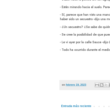
- Están mirando hacia el suelo. Par
- Sí, parece que han visto una man
haber sido un secuestro -dijo una mu
- ¿Un secuestro? ¿Se sabe de quién
- Se cree la posibilidad de que pued
- Le vi ayer por la calle Sauce -dijo 
- Todo ha ocurrido durante el medio
Teresa
en
febrero 19, 2023
Entrada más reciente