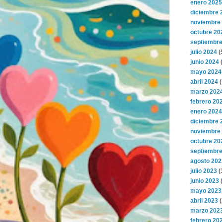
enero 2025
diciembre 
noviembre
octubre 20
septiembre
julio 2024
(
junio 2024
(
mayo 2024
abril 2024
(
marzo 202
febrero 20
enero 2024
diciembre 
noviembre
octubre 20
septiembre
agosto 202
julio 2023
(
junio 2023
(
mayo 2023
abril 2023
(
marzo 202
febrero 20