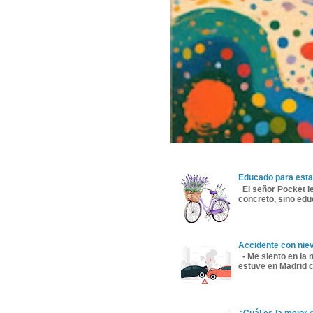
Educado para esta
El señor Pocket le
concreto, sino educ
Accidente con nie
- Me siento en la 
estuve en Madrid co
¿Cuál es la mejor 