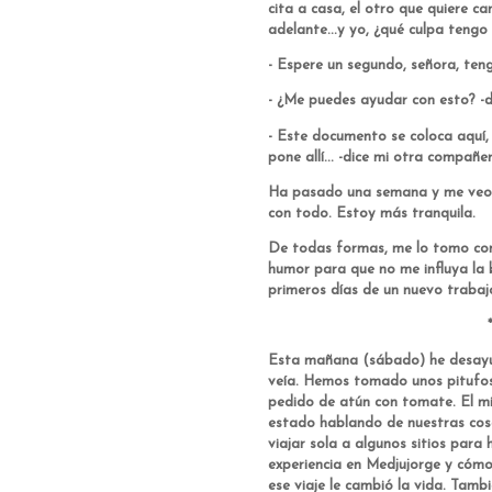
cita a casa, el otro que quiere c
adelante...y yo, ¿qué culpa tengo
- Espere un segundo, señora, teng
- ¿Me puedes ayudar con esto? -d
- Este documento se coloca aquí, 
pone allí... -dice mi otra compañer
Ha pasado una semana y me veo 
con todo. Estoy más tranquila.
De todas formas, me lo tomo con
humor para que no me influya la
primeros días de un nuevo trabaj
******
Esta mañana (sábado) he desayu
veía. Hemos tomado unos pitufos 
pedido de atún con tomate. El mi
estado hablando de nuestras cosas
viajar sola a algunos sitios para h
experiencia en Medjujorge y cómo 
ese viaje le cambió la vida. Tam